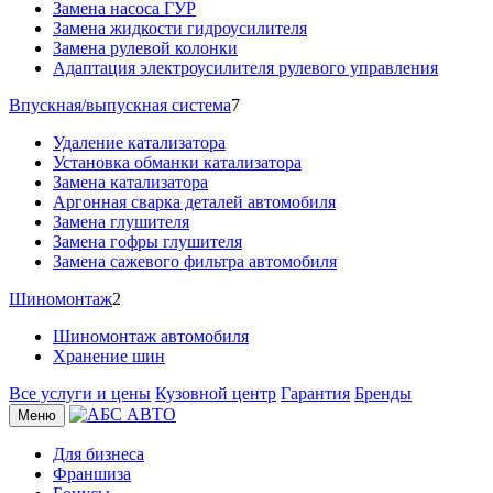
Замена насоса ГУР
Замена жидкости гидроусилителя
Замена рулевой колонки
Адаптация электроусилителя рулевого управления
Впускная/выпускная система
7
Удаление катализатора
Установка обманки катализатора
Замена катализатора
Аргонная сварка деталей автомобиля
Замена глушителя
Замена гофры глушителя
Замена сажевого фильтра автомобиля
Шиномонтаж
2
Шиномонтаж автомобиля
Хранение шин
Все услуги и цены
Кузовной центр
Гарантия
Бренды
Меню
Для бизнеса
Франшиза