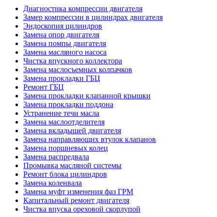
Диагностика компрессии двигателя
Замер компрессии в цилиндрах двигателя
Эндоскопия цилиндров
Замена опор двигателя
Замена помпы двигателя
Замена масляного насоса
Чистка впускного коллектора
Замена маслосъемных колпачков
Замена прокладки ГБЦ
Ремонт ГБЦ
Замена прокладки клапанной крышки
Замена прокладки поддона
Устранение течи масла
Замена маслоотделителя
Замена вкладышей двигателя
Замена направляющих втулок клапанов
Замена поршневых колец
Замена распредвала
Промывка масляной системы
Ремонт блока цилиндров
Замена коленвала
Замена муфт изменения фаз ГРМ
Капитальный ремонт двигателя
Чистка впуска ореховой скорлупой