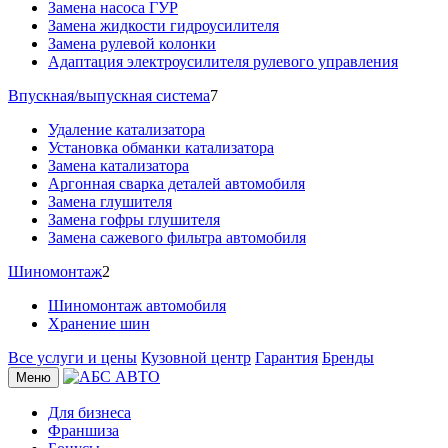
Замена насоса ГУР
Замена жидкости гидроусилителя
Замена рулевой колонки
Адаптация электроусилителя рулевого управления
Впускная/выпускная система
7
Удаление катализатора
Установка обманки катализатора
Замена катализатора
Аргонная сварка деталей автомобиля
Замена глушителя
Замена гофры глушителя
Замена сажевого фильтра автомобиля
Шиномонтаж
2
Шиномонтаж автомобиля
Хранение шин
Все услуги и цены
Кузовной центр
Гарантия
Бренды
Меню
Для бизнеса
Франшиза