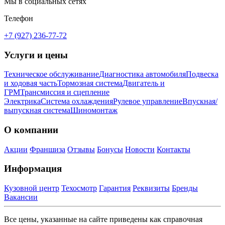
Мы в социальных сетях
Телефон
+7 (927) 236-77-72
Услуги и цены
Техническое обслуживание
Диагностика автомобиля
Подвеска
и ходовая часть
Тормозная система
Двигатель и
ГРМ
Трансмиссия и сцепление
Электрика
Система охлаждения
Рулевое управление
Впускная/
выпускная система
Шиномонтаж
О компании
Акции
Франшиза
Отзывы
Бонусы
Новости
Контакты
Информация
Кузовной центр
Техосмотр
Гарантия
Реквизиты
Бренды
Вакансии
Все цены, указанные на сайте приведены как справочная