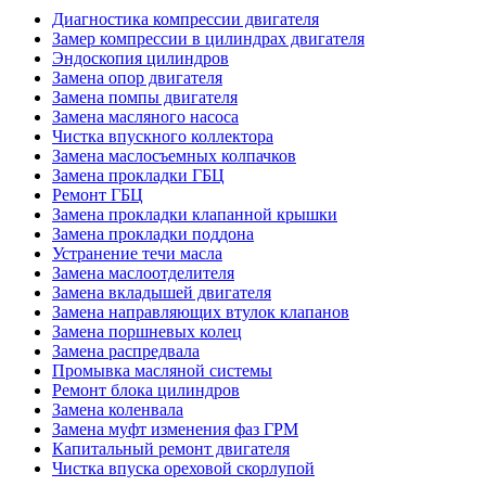
Диагностика компрессии двигателя
Замер компрессии в цилиндрах двигателя
Эндоскопия цилиндров
Замена опор двигателя
Замена помпы двигателя
Замена масляного насоса
Чистка впускного коллектора
Замена маслосъемных колпачков
Замена прокладки ГБЦ
Ремонт ГБЦ
Замена прокладки клапанной крышки
Замена прокладки поддона
Устранение течи масла
Замена маслоотделителя
Замена вкладышей двигателя
Замена направляющих втулок клапанов
Замена поршневых колец
Замена распредвала
Промывка масляной системы
Ремонт блока цилиндров
Замена коленвала
Замена муфт изменения фаз ГРМ
Капитальный ремонт двигателя
Чистка впуска ореховой скорлупой